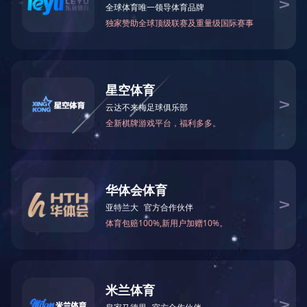
2025世界心脏日：Don't miss a beat律动不息，创新不止
【征集通知】2025“CSTH凝血规范化实验室建设”案例大赛邀您参与
新闻年份：
开云网页版页面
上一页
1
下一页
末页
共1页 页次:1/1
跳转至
合作伙伴